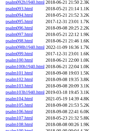
psalm092h1940.html
2018-06-21 21:50
2.3K
psalm093.html
2018-05-21 21:14
1.1K
psalm094.html
2018-05-21 21:52
3.2K
psalm095.html
2017-12-31 23:01
1.7K
psalm096.html
2018-09-08 20:25
2.2K
psalm097.html
2018-05-21 22:12
1.9K
psalm098.html
2018-06-21 21:46
1.6K
psalm098h1940.html
2022-11-09 16:36
1.7K
psalm099.html
2017-12-31 23:01
1.6K
psalm100.html
2018-06-21 22:00
1.0K
psalm100h1940.html
2018-06-21 22:04
1.0K
psalm101.html
2018-09-08 19:03
1.5K
psalm102.html
2018-09-08 19:35
3.8K
psalm103.html
2018-09-08 20:09
3.1K
psalm103h1940.html
2019-03-18 19:45
3.1K
psalm104.html
2021-05-19 14:39
4.8K
psalm105.html
2018-09-08 21:53
5.2K
psalm106.html
2018-09-08 22:41
6.0K
psalm107.html
2018-05-23 21:32
5.8K
psalm108.html
2018-08-08 00:26
1.9K
psalm109.html
2018-09-09 00:04
4.2K