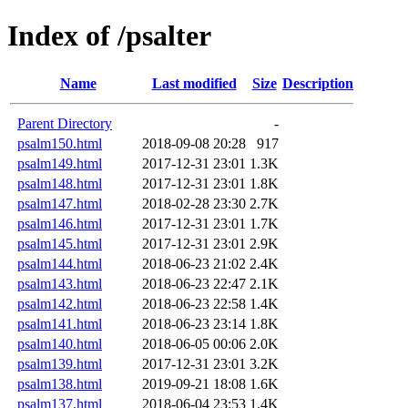
Index of /psalter
Name
Last modified
Size
Description
Parent Directory
-
psalm150.html
2018-09-08 20:28
917
psalm149.html
2017-12-31 23:01
1.3K
psalm148.html
2017-12-31 23:01
1.8K
psalm147.html
2018-02-28 23:30
2.7K
psalm146.html
2017-12-31 23:01
1.7K
psalm145.html
2017-12-31 23:01
2.9K
psalm144.html
2018-06-23 21:02
2.4K
psalm143.html
2018-06-23 22:47
2.1K
psalm142.html
2018-06-23 22:58
1.4K
psalm141.html
2018-06-23 23:14
1.8K
psalm140.html
2018-06-05 00:06
2.0K
psalm139.html
2017-12-31 23:01
3.2K
psalm138.html
2019-09-21 18:08
1.6K
psalm137.html
2018-06-04 23:53
1.4K